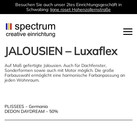
Besuchen Sie auch unser 2tes Einrichtungsgeschäft in
Schwabing:
ligne roset Hohenzollernstraße
Togg
navi
JALOUSIEN – Luxaflex
Auf Maß gefertigte Jalousien. Auch für Dachfenster,
Sonderformen sowie auch mit Motor möglich. Die große
Farbauswahl ermöglicht eine harmonische Farbanpassung an
jeden Wohnraum.
Post
PLISSEES – Germania
DEDON DAYDREAM – 50%
navigation