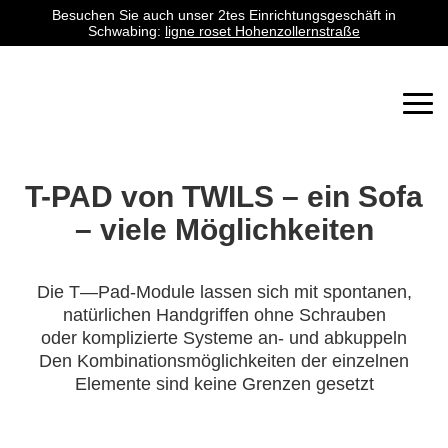
Besuchen Sie auch unser 2tes Einrichtungsgeschäft in
Schwabing:
ligne roset Hohenzollernstraße
Togg
navi
T-PAD von TWILS – ein Sofa
– viele Möglichkeiten
Die T—Pad-Module lassen sich mit spontanen,
natürlichen Handgriffen ohne Schrauben
oder komplizierte Systeme an- und abkuppeln
Den Kombinationsmöglichkeiten der einzelnen
Elemente sind keine Grenzen gesetzt