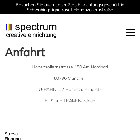
Besuchen Sie auch unser 2tes Einrichtungsgeschäft in
Schwabing:
ligne roset Hohenzollernstraße
Togg
navi
Anfahrt
Hohenzollernstrasse 150,Am Nordbad
80796 München
U-BAHN: U2 Hohenzollernplatz
BUS und TRAM: Nordbad
Post
Stresa
Eingang