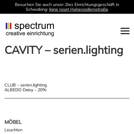
Besuchen Sie auch unser 2tes Einrichtungsgeschäft in
Schwabing:
ligne roset Hohenzollernstraße
Togg
navi
CAVITY – serien.lighting
Post
CLUB – serien.lighting
ALBEDO Daisy – 20%
navigation
MÖBEL
Leuchten