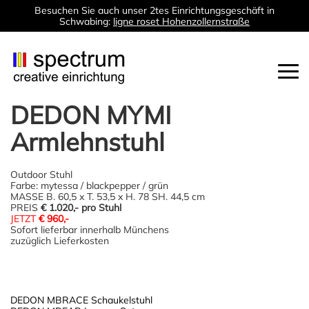
Besuchen Sie auch unser 2tes Einrichtungsgeschäft in
Schwabing:
ligne roset Hohenzollernstraße
Togg
navi
DEDON MYMI
Armlehnstuhl
Outdoor Stuhl
Farbe: mytessa / blackpepper / grün
MASSE B. 60,5 x T. 53,5 x H. 78 SH. 44,5 cm
PREIS
€ 1.020,- pro Stuhl
JETZT
€ 960,-
Sofort lieferbar innerhalb Münchens
zuzüglich Lieferkosten
Post
DEDON MBRACE Schaukelstuhl