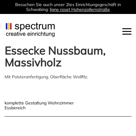
Besuchen Sie auch unser 2tes Einrichtungsgeschäft in
Schwabing:
ligne roset Hohenzollernstraße
Togg
navi
Essecke Nussbaum,
Massivholz
Mit Polsteranfertigung, Oberfläche Wollfilz.
Post
komplette Gestaltung Wohnzimmer
Essbereich
navigation