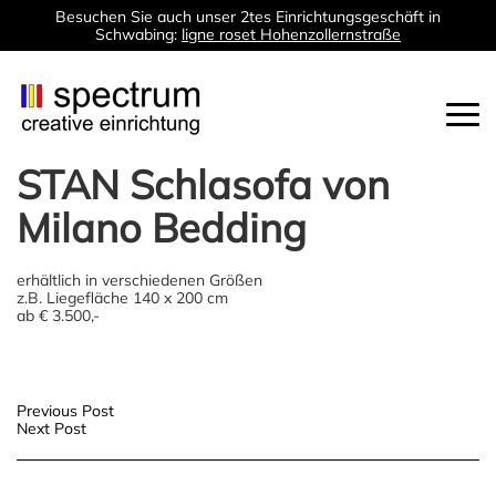
Besuchen Sie auch unser 2tes Einrichtungsgeschäft in
Schwabing:
ligne roset Hohenzollernstraße
Togg
navi
STAN Schlasofa von
Milano Bedding
erhältlich in verschiedenen Größen
z.B. Liegefläche 140 x 200 cm
ab € 3.500,-
Post
Previous Post
Next Post
navigation