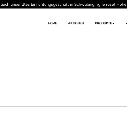
auch unser 2tes Einrichtungsgeschäft in Schwabing:
ligne roset Hohe
HOME
AKTIONEN
PRODUKTE