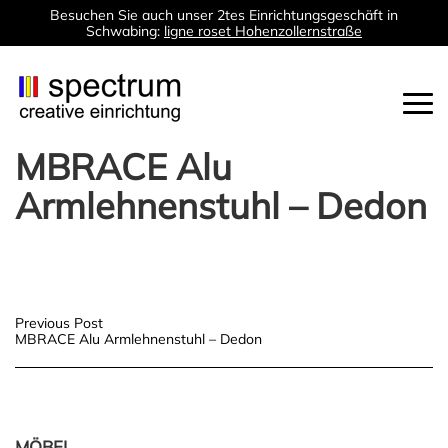
Besuchen Sie auch unser 2tes Einrichtungsgeschäft in
Schwabing:
ligne roset Hohenzollernstraße
Togg
navi
MBRACE Alu
Armlehnenstuhl – Dedon
Post
Previous Post
MBRACE Alu Armlehnenstuhl – Dedon
navigation
MÖBEL