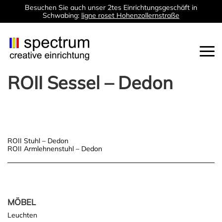
Besuchen Sie auch unser 2tes Einrichtungsgeschäft in
Schwabing:
ligne roset Hohenzollernstraße
Togg
navi
ROII Sessel – Dedon
Post
ROII Stuhl – Dedon
ROII Armlehnenstuhl – Dedon
navigation
MÖBEL
Leuchten