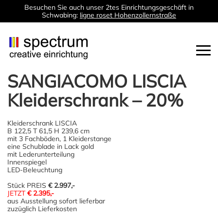
Besuchen Sie auch unser 2tes Einrichtungsgeschäft in
Schwabing:
ligne roset Hohenzollernstraße
Togg
navi
SANGIACOMO LISCIA
Kleiderschrank – 20%
Kleiderschrank LISCIA
B 122,5 T 61,5 H 239,6 cm
mit 3 Fachböden, 1 Kleiderstange
eine Schublade in Lack gold
mit Lederunterteilung
Innenspiegel
LED-Beleuchtung
Stück PREIS
€ 2.997,-
JETZT
€ 2.395,-
aus Ausstellung sofort lieferbar
zuzüglich Lieferkosten