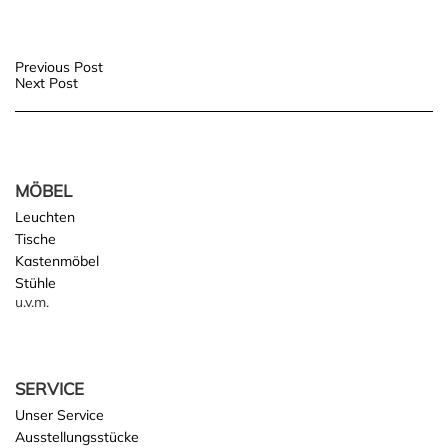
Post
Previous Post
Next Post
navigation
MÖBEL
Leuchten
Tische
Kastenmöbel
Stühle
u.v.m.
SERVICE
Unser Service
Ausstellungsstücke