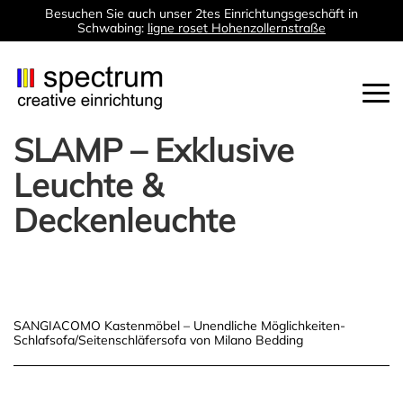
Besuchen Sie auch unser 2tes Einrichtungsgeschäft in
Schwabing:
ligne roset Hohenzollernstraße
Togg
navi
SLAMP – Exklusive
Leuchte &
Deckenleuchte
Post
SANGIACOMO Kastenmöbel – Unendliche Möglichkeiten-
Schlafsofa/Seitenschläfersofa von Milano Bedding
navigation