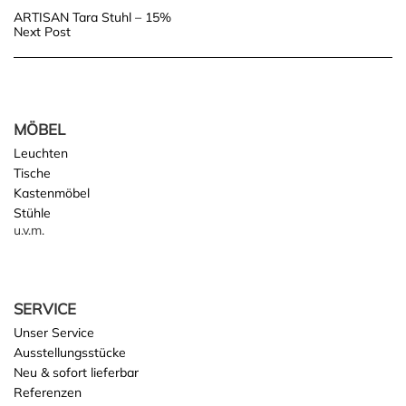
Post
ARTISAN Tara Stuhl – 15%
Next Post
navigation
MÖBEL
Leuchten
Tische
Kastenmöbel
Stühle
u.v.m.
SERVICE
Unser Service
Ausstellungsstücke
Neu & sofort lieferbar
Referenzen