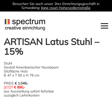
Besuchen Sie auch unser 2tes Einrichtungsgeschäft in
Schwabing:
ligne roset Hohenzollernstraße
Togg
navi
ARTISAN Latus Stuhl –
15%
Stuhl
Gestell Amerikanischer Nussbaum
Sitzfläche Holz
B 47 x T 50 x H 79 cm
PREIS
€ 1.049,-
JETZT
€ 890,-
aus Ausstellung sofort lieferbar
zuzüglich Lieferkosten