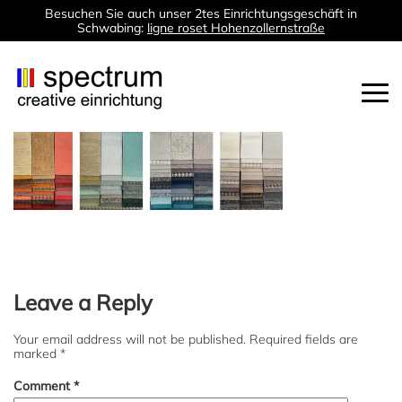
Besuchen Sie auch unser 2tes Einrichtungsgeschäft in
Schwabing:
ligne roset Hohenzollernstraße
Togg
navi
Leave a Reply
Your email address will not be published.
Required fields are
marked
*
Comment
*