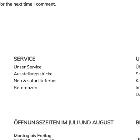
for the next time I comment.
SERVICE
U
Unser Service
Ü
Ausstellungsstücke
S
Neu & sofort lieferbar
K
Referenzen
I
D
ÖFFNUNGSZEITEN IM JULI UND AUGUST
B
Montag bis Freitag