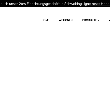
auch unser 2tes Einrichtungsgeschäft in Schwabing:
ligne roset Hohe
HOME
AKTIONEN
PRODUKTE