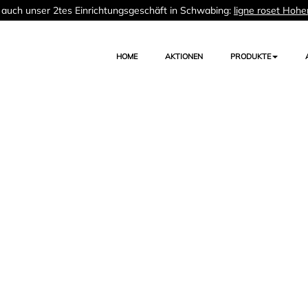
auch unser 2tes Einrichtungsgeschäft in Schwabing:
ligne roset Hohe
HOME
AKTIONEN
PRODUKTE