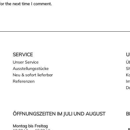
for the next time I comment.
SERVICE
U
Unser Service
Ü
Ausstellungsstücke
S
Neu & sofort lieferbar
K
Referenzen
I
D
ÖFFNUNGSZEITEN IM JULI UND AUGUST
B
Montag bis Freitag