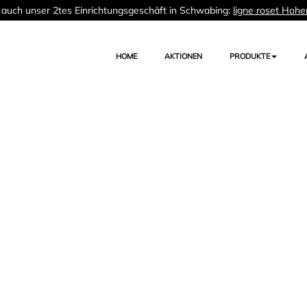
auch unser 2tes Einrichtungsgeschäft in Schwabing:
ligne roset Hohe
HOME
AKTIONEN
PRODUKTE