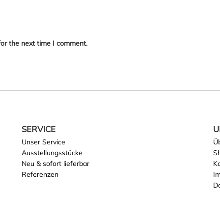
for the next time I comment.
SERVICE
U
Unser Service
Ü
Ausstellungsstücke
S
Neu & sofort lieferbar
K
Referenzen
I
D