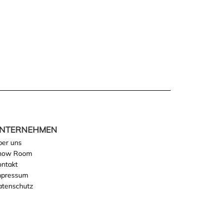
NTERNEHMEN
ber uns
how Room
ontakt
mpressum
atenschutz