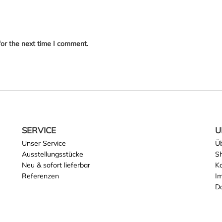
for the next time I comment.
SERVICE
U
Unser Service
Ü
Ausstellungsstücke
S
Neu & sofort lieferbar
K
Referenzen
I
D