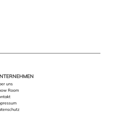
NTERNEHMEN
ber uns
how Room
ontakt
mpressum
atenschutz