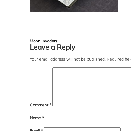
Post
Moon Invaders
Leave a Reply
navigation
Your email address will not be published.
Required fie
Comment
*
Name
*
Email
*