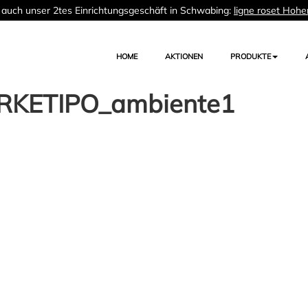
auch unser 2tes Einrichtungsgeschäft in Schwabing:
ligne roset Hohe
HOME
AKTIONEN
PRODUKTE
KETIPO_ambiente1