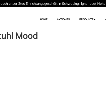
auch unser 2tes Einrichtungsgeschäft in Schwabing:
ligne roset Hohe
HOME
AKTIONEN
PRODUKTE
tuhl Mood