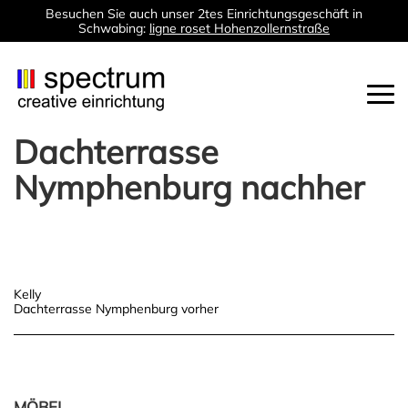
Besuchen Sie auch unser 2tes Einrichtungsgeschäft in
Schwabing:
ligne roset Hohenzollernstraße
Togg
navi
Dachterrasse
Nymphenburg nachher
Post
Kelly
Dachterrasse Nymphenburg vorher
navigation
MÖBEL