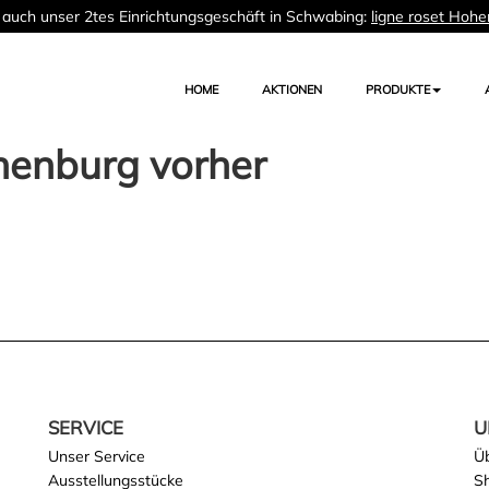
auch unser 2tes Einrichtungsgeschäft in Schwabing:
ligne roset Hohe
HOME
AKTIONEN
PRODUKTE
enburg vorher
SERVICE
U
Unser Service
Ü
Ausstellungsstücke
S