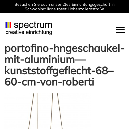
Besuchen Sie auch unser 2tes Einrichtungsgeschäft in
Schwabing:
ligne roset Hohenzollernstraße
Togg
navi
portofino-hngeschaukel-
mit-aluminium—
kunststoffgeflecht-68–
60-cm-von-roberti