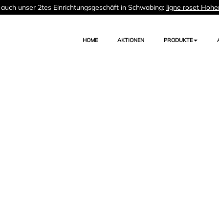
auch unser 2tes Einrichtungsgeschäft in Schwabing:
ligne roset Hohe
HOME
AKTIONEN
PRODUKTE