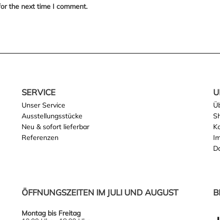
for the next time I comment.
SERVICE
U
Unser Service
Ü
Ausstellungsstücke
S
Neu & sofort lieferbar
K
Referenzen
I
D
ÖFFNUNGSZEITEN IM JULI UND AUGUST
B
Montag bis Freitag