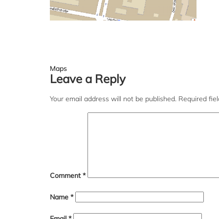
Post
Maps
Leave a Reply
navigation
Your email address will not be published.
Required fie
Comment
*
Name
*
Email
*