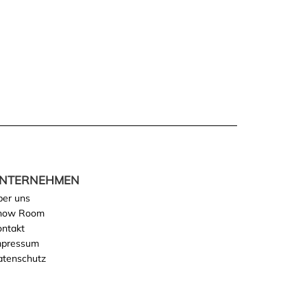
NTERNEHMEN
ber uns
how Room
ontakt
mpressum
atenschutz