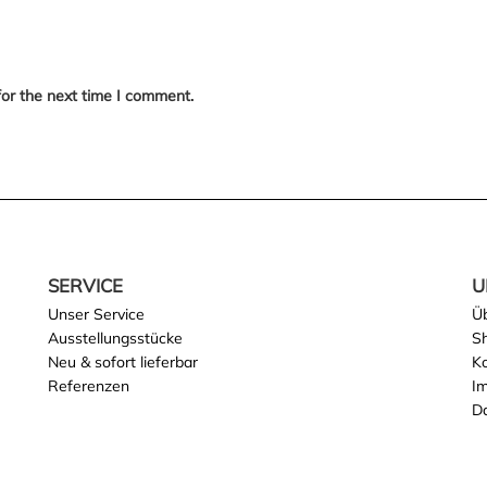
for the next time I comment.
SERVICE
U
Unser Service
Ü
Ausstellungsstücke
S
Neu & sofort lieferbar
K
Referenzen
I
D