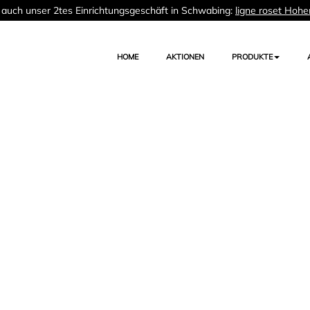
auch unser 2tes Einrichtungsgeschäft in Schwabing:
ligne roset Hohe
HOME
AKTIONEN
PRODUKTE