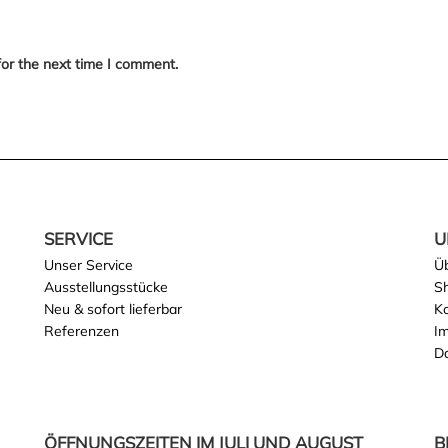
for the next time I comment.
SERVICE
U
Unser Service
Ü
Ausstellungsstücke
S
Neu & sofort lieferbar
K
Referenzen
I
D
ÖFFNUNGSZEITEN IM JULI UND AUGUST
B