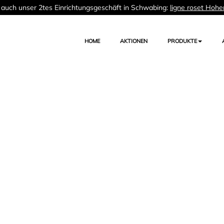
auch unser 2tes Einrichtungsgeschäft in Schwabing:
ligne roset Hohe
HOME
AKTIONEN
PRODUKTE