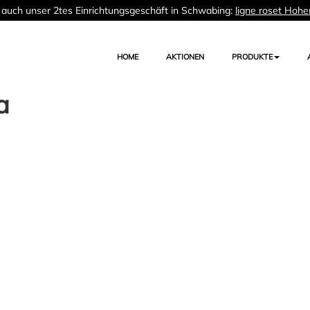
auch unser 2tes Einrichtungsgeschäft in Schwabing:
ligne roset Hohe
HOME
AKTIONEN
PRODUKTE
a