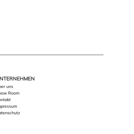
NTERNEHMEN
ber uns
how Room
ontakt
mpressum
atenschutz