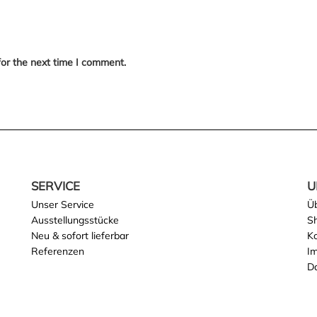
for the next time I comment.
SERVICE
U
Unser Service
Ü
Ausstellungsstücke
S
Neu & sofort lieferbar
K
Referenzen
I
D