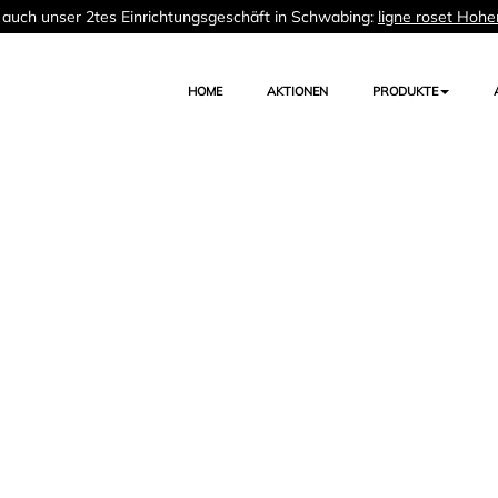
auch unser 2tes Einrichtungsgeschäft in Schwabing:
ligne roset Hohe
HOME
AKTIONEN
PRODUKTE