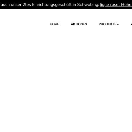
auch unser 2tes Einrichtungsgeschäft in Schwabing:
ligne roset Hohe
HOME
AKTIONEN
PRODUKTE