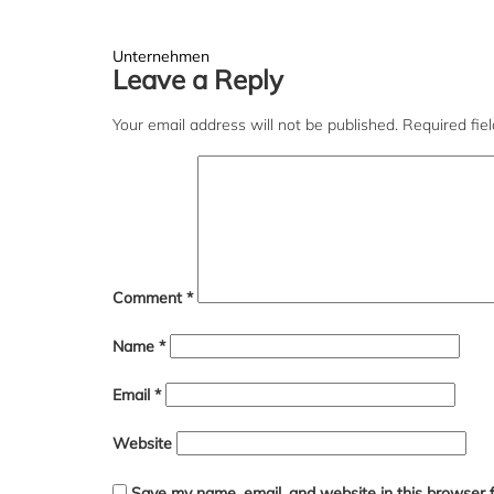
Post
Unternehmen
Leave a Reply
navigation
Your email address will not be published.
Required fie
Comment
*
Name
*
Email
*
Website
Save my name, email, and website in this browser 