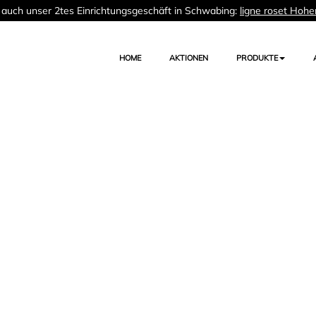
auch unser 2tes Einrichtungsgeschäft in Schwabing:
ligne roset Hohe
HOME
AKTIONEN
PRODUKTE