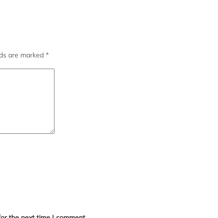
lds are marked
*
for the next time I comment.