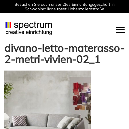
Besuchen Sie auch unser 2tes Einrichtungsgeschäft in
Schwabing:
ligne roset Hohenzollernstraße
Togg
navi
divano-letto-materasso-
2-metri-vivien-02_1